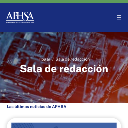
Saltar
al
contenido
Hogar
/
Sala de redacción
Sala de redacción
Las últimas noticias de APHSA