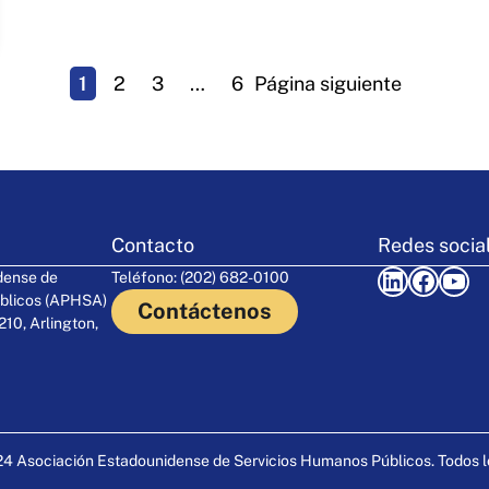
1
2
3
…
6
Página siguiente
Contacto
Redes socia
LinkedIn
Facebook
YouTube
dense de
Teléfono: (202) 682-0100
blicos (APHSA)
Contáctenos
210, Arlington,
4 Asociación Estadounidense de Servicios Humanos Públicos. Todos l