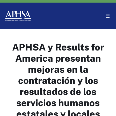
Saltar
al
contenido
APHSA y Results for
America presentan
mejoras en la
contratación y los
resultados de los
servicios humanos
estatales y locales