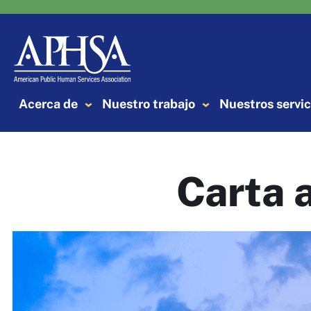
Saltar
al
contenido
Acerca de
Nuestro trabajo
Nuestros servic
Carta 