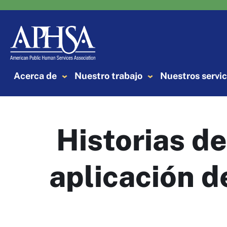
Saltar
al
contenido
Acerca de
Nuestro trabajo
Nuestros servic
Historias de
aplicación d