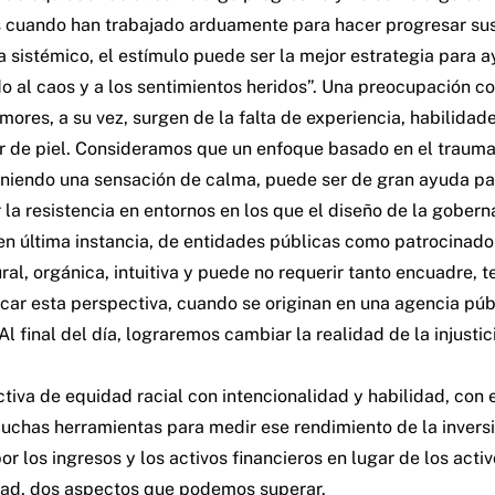
ces cuando han trabajado arduamente para hacer progresar su
a sistémico, el estímulo puede ser la mejor estrategia para a
do al caos y a los sentimientos heridos”. Una preocupación
emores, a su vez, surgen de la falta de experiencia, habilidad
or de piel. Consideramos que un enfoque basado en el trauma
niendo una sensación de calma, puede ser de gran ayuda pa
la resistencia en entornos en los que el diseño de la gobern
n última instancia, de entidades públicas como patrocinador
l, orgánica, intuitiva y puede no requerir tanto encuadre, te
icar esta perspectiva, cuando se originan en una agencia públ
l final del día, lograremos cambiar la realidad de la injusti
iva de equidad racial con intencionalidad y habilidad, con e
has herramientas para medir ese rendimiento de la inversió
or los ingresos y los activos financieros en lugar de los acti
lidad, dos aspectos que podemos superar.