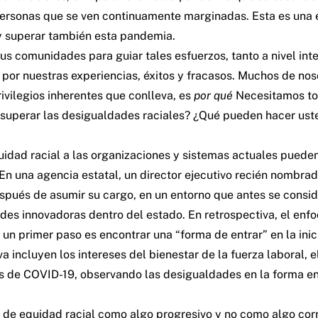
ra personas que se ven continuamente marginadas. Esta es un
 y superar también esta pandemia.
 comunidades para guiar tales esfuerzos, tanto a nivel inter
 por nuestras experiencias, éxitos y fracasos. Muchos de no
rivilegios inherentes que conlleva, es
por qué
Necesitamos to
uperar las desigualdades raciales? ¿Qué pueden hacer usted
equidad racial a las organizaciones y sistemas actuales pue
En una agencia estatal, un director ejecutivo recién nombrad
espués de asumir su cargo, en un entorno que antes se cons
des innovadoras dentro del estado. En retrospectiva, el enfo
un primer paso es encontrar una “forma de entrar” en la inic
a incluyen los intereses del bienestar de la fuerza laboral, e
isis de COVID-19, observando las desigualdades en la forma 
va de equidad racial como algo progresivo y no como algo cor