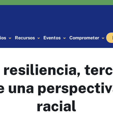
ios
Recursos
Eventos
Comprometer
 resiliencia, terc
e una perspecti
racial