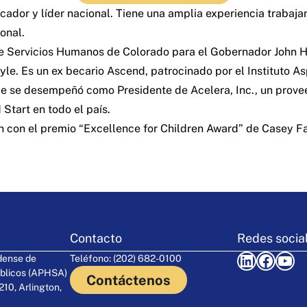
ador y líder nacional. Tiene una amplia experiencia trabajan
onal.
 Servicios Humanos de Colorado para el Gobernador John H
le. Es un ex becario Ascend, patrocinado por el Instituto A
gie se desempeñó como Presidente de Acelera, Inc., un provee
 Start en todo el país.
 con el premio “Excellence for Children Award” de Casey Fam
Contacto
Redes socia
LinkedIn
Facebook
YouTube
dense de
Teléfono: (202) 682-0100
blicos (APHSA)
Contáctenos
210, Arlington,