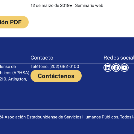
12 de marzo de 2019
●
Seminario web
ión PDF
Contacto
Redes socia
LinkedIn
Facebook
YouTube
dense de
Teléfono: (202) 682-0100
blicos (APHSA)
Contáctenos
210, Arlington,
4 Asociación Estadounidense de Servicios Humanos Públicos. Todos l