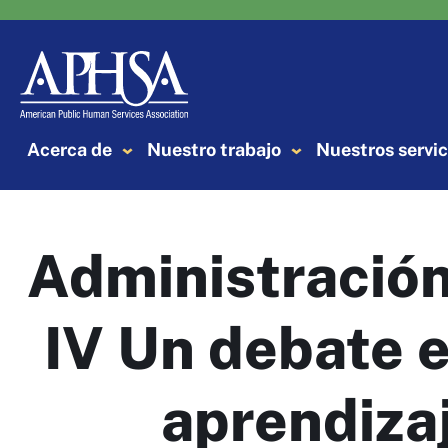
Saltar
al
contenido
Acerca de
Nuestro trabajo
Nuestros servic
Administración
IV Un debate e
aprendizaj