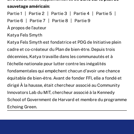
sauvetage américain
:
Partie 1
|
Partie 2
|
Partie 3
|
Partie 4
|
Partie 5
|
Partie 6
|
Partie 7
|
Partie 8
|
Partie 9
À propos de l'auteur
Katya Fels Smyth
Katya Fels Smyth est fondatrice et PDG de
Initiative plein
cadre
et co-créateur du
Plan de bien-être
. Depuis trois
décennies, Katya travaille dans les communautés et à
l'échelle nationale pour lutter contre les inégalités
fondamentales qui empêchent chacun d'avoir une chance
équitable de bien-être. Avant de fonder FFI, elle a fondé et
dirigé
À la hausse
, était chercheur associé au Community
Innovators Lab du MIT, chercheur associé à la Kennedy
School of Government de Harvard et membre du programme
Echoing Green.