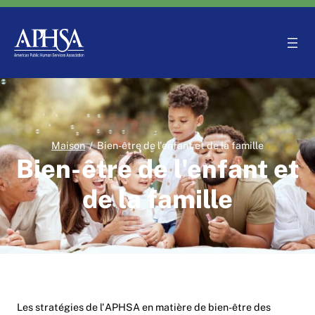
Aller
au
contenu
Maison
/
Bien-être de l'enfant et de la famille
Bien-être de l'enfant et
de la famille
Les stratégies de l'APHSA en matière de bien-être des