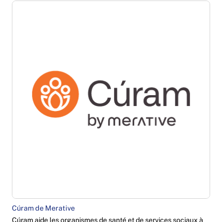
Cúram de Merative
Cúram aide les organismes de santé et de services sociaux à