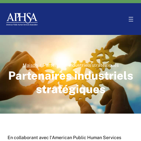
Aller
au
contenu
Maison
/
Partenaires industriels stratégiques
Partenaires industriels
stratégiques
En collaborant avec l'American Public Human Services