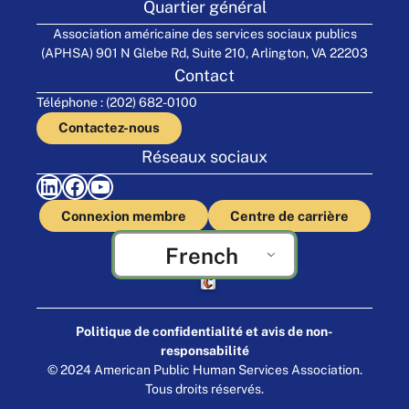
Quartier général
Association américaine des services sociaux publics
(APHSA) 901 N Glebe Rd, Suite 210, Arlington, VA 22203
Contact
Téléphone : (202) 682-0100
Contactez-nous
Réseaux sociaux
LinkedIn
Facebook
YouTube
Connexion membre
Centre de carrière
French
Fabriqué par Cornershop Creative
Politique de confidentialité et avis de non-
responsabilité
© 2024 American Public Human Services Association.
Tous droits réservés.