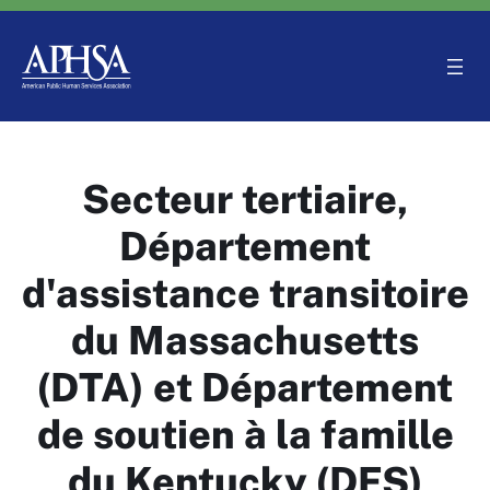
Aller
au
contenu
Secteur tertiaire,
Département
d'assistance transitoire
du Massachusetts
(DTA) et Département
de soutien à la famille
du Kentucky (DFS)