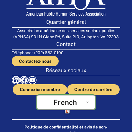
Quartier général
Association américaine des services sociaux publics
(APHSA) 901 N Glebe Rd, Suite 210, Arlington, VA 22203
Contact
Téléphone : (202) 682-0100
Contactez-nous
Réseaux sociaux
LinkedIn
Facebook
YouTube
Connexion membre
Centre de carrière
French
Fabriqué par Cornershop Creative
Politique de confidentialité et avis de non-