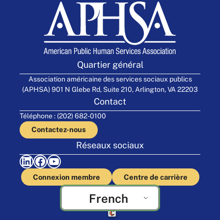
Quartier général
Association américaine des services sociaux publics
(APHSA) 901 N Glebe Rd, Suite 210, Arlington, VA 22203
Contact
Téléphone : (202) 682-0100
Contactez-nous
Réseaux sociaux
LinkedIn
Facebook
YouTube
Connexion membre
Centre de carrière
French
Fabriqué par Cornershop Creative