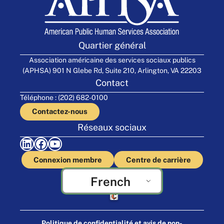
Quartier général
Association américaine des services sociaux publics
(APHSA) 901 N Glebe Rd, Suite 210, Arlington, VA 22203
Contact
Téléphone : (202) 682-0100
Contactez-nous
Réseaux sociaux
LinkedIn
Facebook
YouTube
Connexion membre
Centre de carrière
French
Fabriqué par Cornershop Creative
Politique de confidentialité et avis de non-