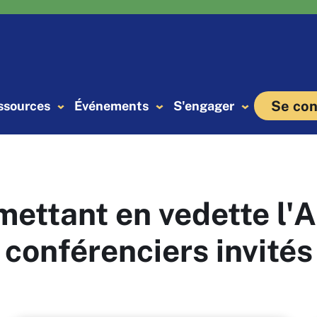
Se con
ssources
Événements
S'engager
mettant en vedette l'
conférenciers invités