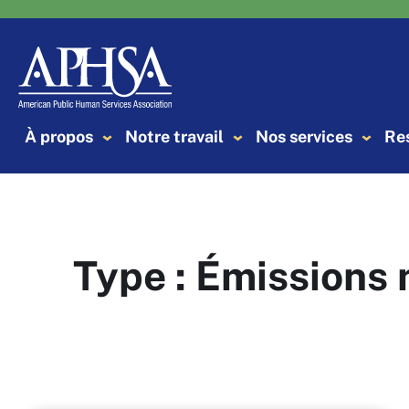
Aller
au
contenu
À propos
Notre travail
Nos services
Re
Type :
Émissions 