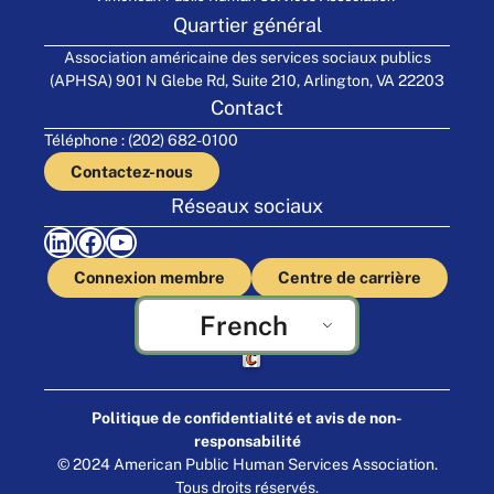
Quartier général
Association américaine des services sociaux publics
(APHSA) 901 N Glebe Rd, Suite 210, Arlington, VA 22203
Contact
Téléphone : (202) 682-0100
Contactez-nous
Réseaux sociaux
LinkedIn
Facebook
YouTube
Connexion membre
Centre de carrière
French
Fabriqué par Cornershop Creative
Politique de confidentialité et avis de non-
responsabilité
© 2024 American Public Human Services Association.
Tous droits réservés.