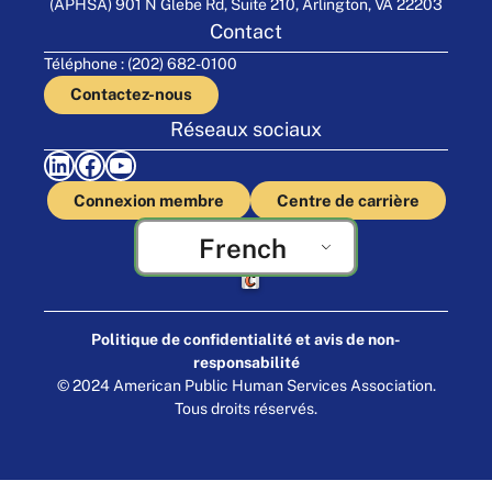
(APHSA) 901 N Glebe Rd, Suite 210, Arlington, VA 22203
Contact
Téléphone : (202) 682-0100
Contactez-nous
Réseaux sociaux
LinkedIn
Facebook
YouTube
Connexion membre
Centre de carrière
French
Fabriqué par Cornershop Creative
Politique de confidentialité et avis de non-
responsabilité
© 2024 American Public Human Services Association.
Tous droits réservés.