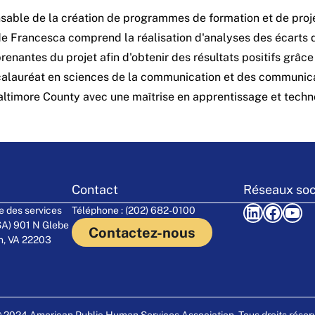
able de la création de programmes de formation et de proje
 de Francesca comprend la réalisation d'analyses des écarts
renantes du projet afin d'obtenir des résultats positifs grâce
alauréat en sciences de la communication et des communicat
altimore County avec une maîtrise en apprentissage et techn
Contact
Réseaux soc
LinkedIn
Facebook
YouTube
e des services
Téléphone : (202) 682-0100
SA) 901 N Glebe
Contactez-nous
on, VA 22203
 2024 American Public Human Services Association. Tous droits réser