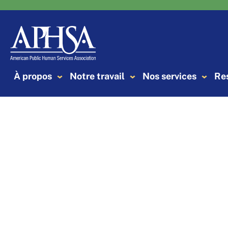
Aller
au
contenu
À propos
Notre travail
Nos services
Re