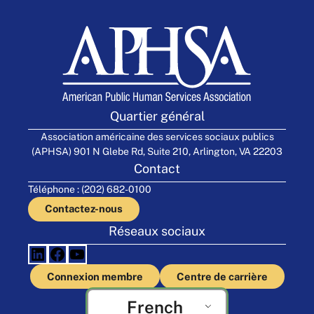
Quartier général
Association américaine des services sociaux publics
(APHSA) 901 N Glebe Rd, Suite 210, Arlington, VA 22203
Contact
Téléphone : (202) 682-0100
Contactez-nous
Réseaux sociaux
L
F
Y
Connexion membre
Centre de carrière
i
a
o
French
n
c
u